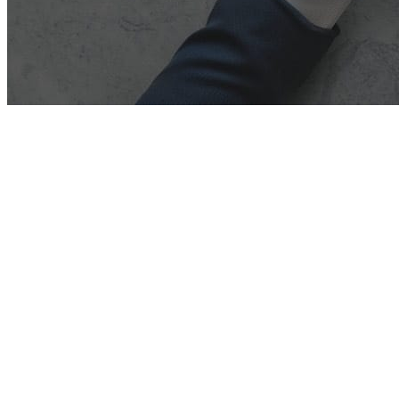
O Exchange ActiveSync é o principal protocolo que
permite que os dispositivos móveis sincronizem dados com
o grommunio. O protocolo existe há vários anos e passou
por várias iterações. As versões mais recentes, Exchange
ActiveSync 16.0 e 16.1, oferecem vários novos recursos e
benefícios em comparação com as versões anteriores.