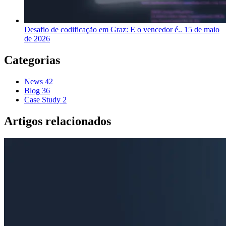
Desafio de codificação em Graz: E o vencedor é..
15 de maio
de 2026
Categorias
News
42
Blog
36
Case Study
2
Artigos relacionados