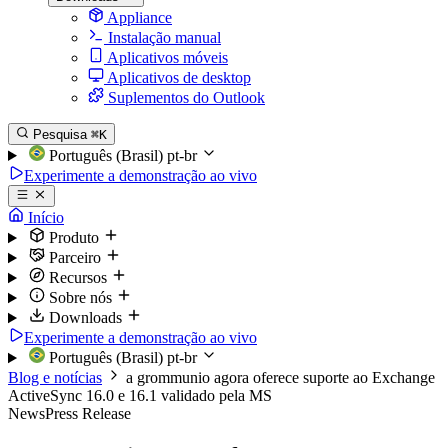
Appliance
Instalação manual
Aplicativos móveis
Aplicativos de desktop
Suplementos do Outlook
Pesquisa
⌘K
Português (Brasil)
pt-br
Experimente a demonstração ao vivo
Início
Produto
Parceiro
Recursos
Sobre nós
Downloads
Experimente a demonstração ao vivo
Português (Brasil)
pt-br
Blog e notícias
a grommunio agora oferece suporte ao Exchange
ActiveSync 16.0 e 16.1 validado pela MS
News
Press Release