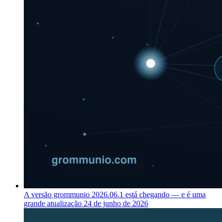
A versão grommunio 2026.06.1 está chegando — e é uma
grande atualização
24 de junho de 2026