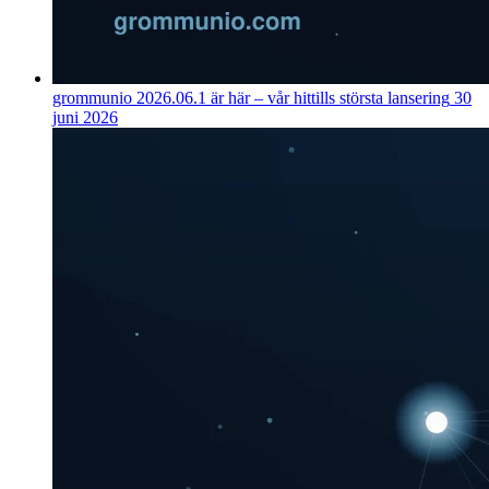
grommunio 2026.06.1 är här – vår hittills största lansering
30
juni 2026