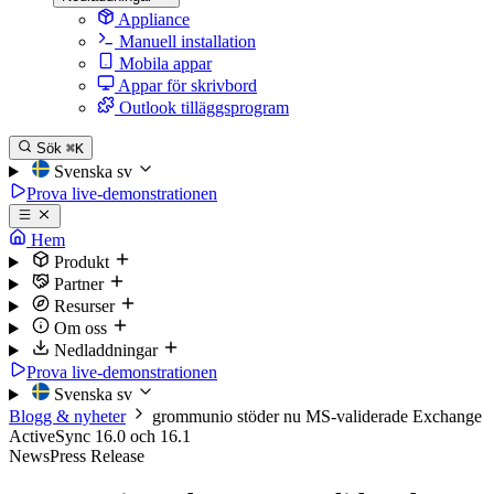
Appliance
Manuell installation
Mobila appar
Appar för skrivbord
Outlook tilläggsprogram
Sök
⌘K
Svenska
sv
Prova live-demonstrationen
Hem
Produkt
Partner
Resurser
Om oss
Nedladdningar
Prova live-demonstrationen
Svenska
sv
Blogg & nyheter
grommunio stöder nu MS-validerade Exchange
ActiveSync 16.0 och 16.1
News
Press Release