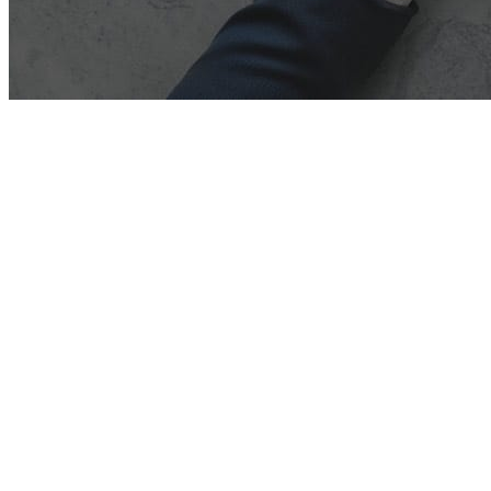
Exchange ActiveSync är det primära protokollet som gör
det möjligt för mobila enheter att synkronisera data med
grommunio. Protokollet har funnits i flera år och har
genomgått flera iterationer. De senaste versionerna,
Exchange ActiveSync 16.0 och 16.1, erbjuder många nya
funktioner och fördelar jämfört med tidigare versioner.