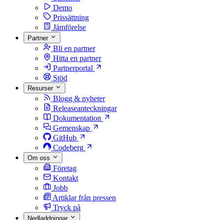
Demo
Prissättning
Jämförelse
Partner
Bli en partner
Hitta en partner
Partnerportal
Stöd
Resurser
Blogg & nyheter
Releaseanteckningar
Dokumentation
Gemenskap
GitHub
Codeberg
Om oss
Företag
Kontakt
Jobb
Artiklar från pressen
Tryck på
Nedladdningar