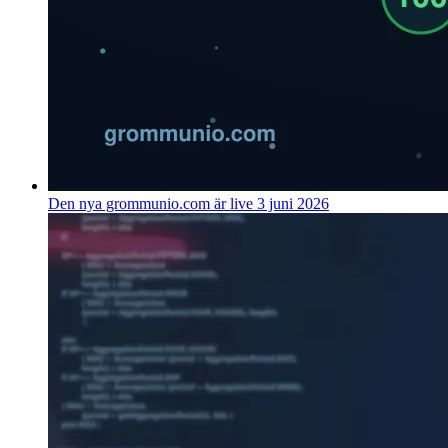
Den nya grommunio.com är live
3 juni 2026