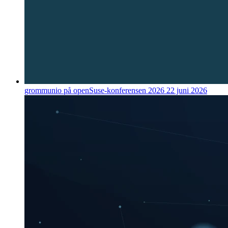
grommunio på openSuse-konferensen 2026
22 juni 2026