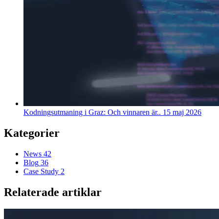
Kodningsutmaning i Graz: Och vinnaren är..
15 maj 2026
Kategorier
News
42
Blog
36
Case Study
2
Relaterade artiklar