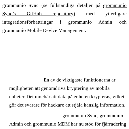
grommunio Sync (se fullständiga detaljer på
grommunio
Sync’s GitHub repository
) med ytterligare
integrationsförbättringar i grommunio Admin och
grommunio Mobile Device Management.
En kort sammanfattning av fördelarna:
Exchange ActiveSync 16.0
Bättre säkerhet
En av de viktigaste funktionerna är
möjligheten att genomdriva kryptering av mobila
enheter. Det innebär att data på enheten krypteras, vilket
gör det svårare för hackare att stjäla känslig information.
Förbättrad fjärradering
grommunio Sync, grommunio
Admin och grommunio MDM har nu stöd för fjärradering