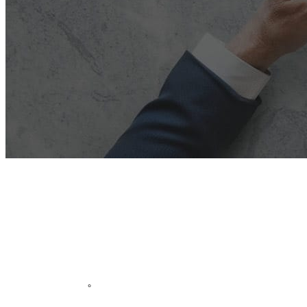
Exchange ActiveSyncはモバイルデバイスがgrommunioと
データを同期するための主要なプロトコルです。このプ
ロトコルは数年前から存在し、何度も改良されてきた。
最新バージョンであるExchange ActiveSync 16.0と16.1
は、以前のバージョンと比較して多くの新機能と利点を
提供しています
。