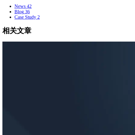
News
42
Blog
36
Case Study
2
相关文章