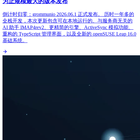
为止规模最大的版本发布
倒计时归零：grommunio 2026.06.1 正式发布。 历时一年多的
全栈开发，本次更新包含可在本地运行的、与服务商无关的
AI 助手 IMAP4rev2、更精简的引擎、ActiveSync 模拟功能、
重构的 TypeScript 管理界面，以及全新的 openSUSE Leap 16.0
基础系统。