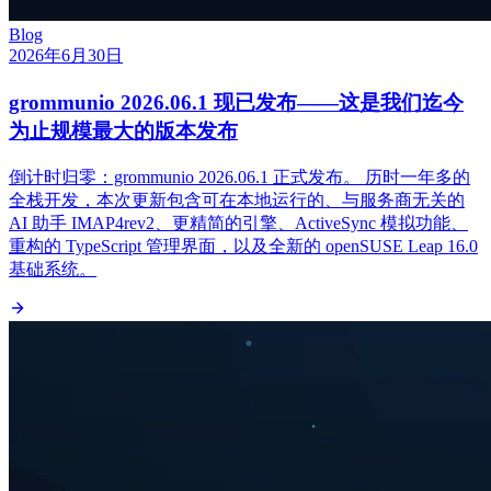
Blog
2026年6月30日
grommunio 2026.06.1 现已发布——这是我们迄今
为止规模最大的版本发布
倒计时归零：grommunio 2026.06.1 正式发布。 历时一年多的
全栈开发，本次更新包含可在本地运行的、与服务商无关的
AI 助手 IMAP4rev2、更精简的引擎、ActiveSync 模拟功能、
重构的 TypeScript 管理界面，以及全新的 openSUSE Leap 16.0
基础系统。