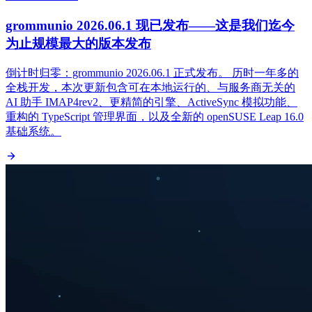
grommunio 2026.06.1 现已发布——这是我们迄今
为止规模最大的版本发布
倒计时归零：grommunio 2026.06.1 正式发布。 历时一年多的
全栈开发，本次更新包含可在本地运行的、与服务商无关的
AI 助手 IMAP4rev2、更精简的引擎、ActiveSync 模拟功能、
重构的 TypeScript 管理界面，以及全新的 openSUSE Leap 16.0
基础系统。