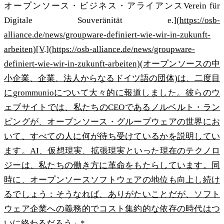
オープンソース・ビジネス・アライアンスVerein für
Digitale Souveränität e.](
https://osb-
alliance.de/news/groupware-definiert-wie-wir-in-zukunft-
arbeiten)[V
.](
https://osb-alliance.de/news/groupware-
definiert-wie-wir-in-zukunft-arbeiten)(オープンソースの中
小企業、企業、法人からなるドイツ語の団体)は、二度目
にgrommunioについて大々的に報道しました。彼らのウ
ェブサイトでは、私たちのCEOであるノルベルト・ラン
ビングが、オープンソース・グループウェアの世界にお
いて、すべての人に何が待ち受けているかを説明してい
ます。AI、仮想現実、拡張現実といった現在のテクノロ
ジーは、私たちの働き方に革命をもたらしています。同
時に、オープンソースソフトウェアの地位も向上し続け
るでしょう：そうなれば、ありがたいことだが、ソフト
ウェア企業への義務的でコスト集約的な依存の時代はつ
いに終わるだろう」*。