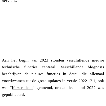
Services.
Wij willen u bedanken en wensen u een gelukkig nieuwjaar -
ook omdat zonder u, de grommunio klanten, partners en
gemeenschap, deze reis niet mogelijk zou zijn.
2022: Een kerstcadeau met veel
mogelijkheden
Aan het begin van 2023 stonden verschillende nieuwe
technische functies centraal: Verschillende blogposts
beschrijven de nieuwe functies in detail die allemaal
voortkwamen uit de grote updates in versie 2022.12.1, ook
wel “
Kerstcadeau
” genoemd, omdat deze eind 2022 was
gepubliceerd.