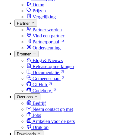
Demo
Prijzen
Vergelijking
Partner
Partner worden
Vind een partner
Partnerportaal
Ondersteuning
Bronnen
Blog & Nieuws
Release-opmerkingen
Documentatie
Gemeenschap
GitHub
Codeberg
Over ons
Bedrijf
Neem contact op met
Jobs
Artikelen voor de pers
Druk op
Downloads