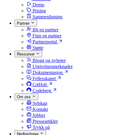
Demo
Prising
Sammenligning
Partner
Bli en partner
Finn en partner
Partnerportal
Støtte
Ressurser
Blogg og nyheter
Utgivelsesmerknader
Dokumentasjon
Fellesskapet
GitHub
Codeberg
Om oss
Selskap
Kontakt
Jobber
Presseartikler
Trykk på
Nedlastinger