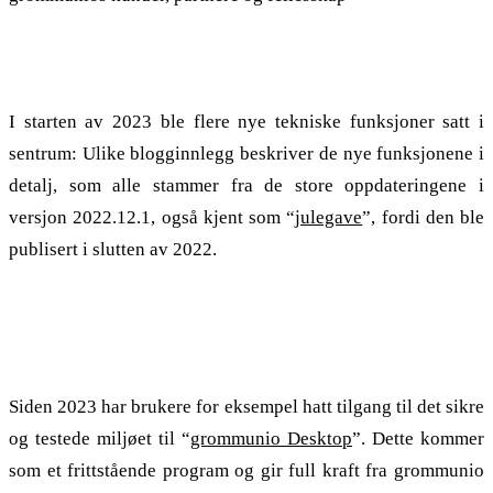
2022: En julegave med mange funksjoner
I starten av 2023 ble flere nye tekniske funksjoner satt i
sentrum: Ulike blogginnlegg beskriver de nye funksjonene i
detalj, som alle stammer fra de store oppdateringene i
versjon 2022.12.1, også kjent som “
julegave
”, fordi den ble
publisert i slutten av 2022.
grommunio desktop: Sikre og fullt utstyrte klienter for
alle systemer
Siden 2023 har brukere for eksempel hatt tilgang til det sikre
og testede miljøet til “
grommunio Desktop
”. Dette kommer
som et frittstående program og gir full kraft fra grommunio