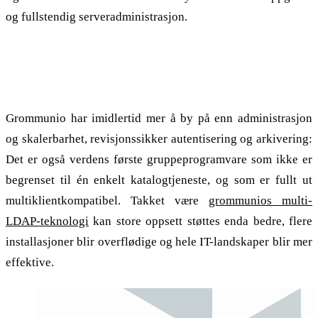
og fullstendig serveradministrasjon.
Den mest allsidige gruppevareløsningen på
markedet
Grommunio har imidlertid mer å by på enn administrasjon
og skalerbarhet, revisjonssikker autentisering og arkivering:
Det er også verdens første gruppeprogramvare som ikke er
begrenset til én enkelt katalogtjeneste, og som er fullt ut
multiklientkompatibel. Takket være
grommunios multi-
LDAP-teknologi
kan store oppsett støttes enda bedre, flere
installasjoner blir overflødige og hele IT-landskaper blir mer
effektive.