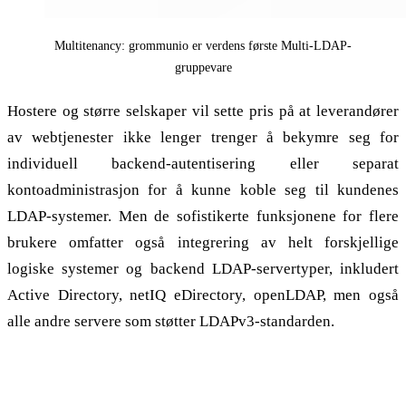
Multitenancy: grommunio er verdens første Multi-LDAP-
gruppevare
Hostere og større selskaper vil sette pris på at leverandører
av webtjenester ikke lenger trenger å bekymre seg for
individuell backend-autentisering eller separat
kontoadministrasjon for å kunne koble seg til kundenes
LDAP-systemer. Men de sofistikerte funksjonene for flere
brukere omfatter også integrering av helt forskjellige
logiske systemer og backend LDAP-servertyper, inkludert
Active Directory, netIQ eDirectory, openLDAP, men også
alle andre servere som støtter LDAPv3-standarden.
Støtte for Exchange Active Sync 16 og 16.1