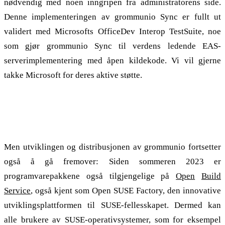
nødvendig med noen inngripen fra administratorens side.
Denne implementeringen av grommunio Sync er fullt ut
validert med Microsofts OfficeDev Interop TestSuite, noe
som gjør grommunio Sync til verdens ledende EAS-
serverimplementering med åpen kildekode. Vi vil gjerne
takke Microsoft for deres aktive støtte.
SUSE og Open Build Service: Integrert i
Linux-distribusjoner
Men utviklingen og distribusjonen av grommunio fortsetter
også å gå fremover: Siden sommeren 2023 er
programvarepakkene også tilgjengelige på
Open
Build
Service
, også kjent som Open SUSE Factory, den innovative
utviklingsplattformen til SUSE-fellesskapet. Dermed kan
alle brukere av SUSE-operativsystemer, som for eksempel