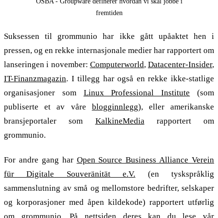
OSBA - Groupware definerer hvordan vi skal jobbe i
fremtiden
Suksessen til grommunio har ikke gått upåaktet hen i
pressen, og en rekke internasjonale medier har rapportert om
lanseringen i november:
Computerworld
,
Datacenter-
Insider
,
IT-
Finanzmagazin
. I tillegg har også en rekke ikke-statlige
organisasjoner som
Linux Professional Institute
(som
publiserte et av våre
blogginnlegg
), eller amerikanske
bransjeportaler som
KalkineMedia
rapportert om
grommunio.
For andre gang har
Open Source Business Alliance Verein
für Digitale Souveränität e.
V.
(en tyskspråklig
sammenslutning av små og mellomstore bedrifter, selskaper
og korporasjoner med åpen kildekode) rapportert utførlig
om grommunio. På nettsiden deres kan du lese vår