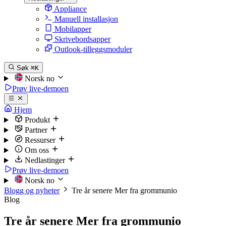
Appliance
Manuell installasjon
Mobilapper
Skrivebordsapper
Outlook-tilleggsmoduler
Søk
⌘K
Norsk
no
Prøv live-demoen
Hjem
Produkt
Partner
Ressurser
Om oss
Nedlastinger
Prøv live-demoen
Norsk
no
Blogg og nyheter
Tre år senere Mer fra grommunio
Blog
Tre år senere Mer fra grommunio