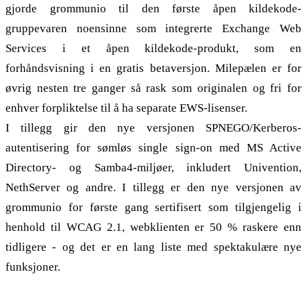
gjorde grommunio til den første åpen kildekode-
gruppevaren noensinne som integrerte Exchange Web
Services i et åpen kildekode-produkt, som en
forhåndsvisning i en gratis betaversjon. Milepælen er for
øvrig nesten tre ganger så rask som originalen og fri for
enhver forpliktelse til å ha separate EWS-lisenser.
I tillegg gir den nye versjonen SPNEGO/Kerberos-
autentisering for sømløs single sign-on med MS Active
Directory- og Samba4-miljøer, inkludert Univention,
NethServer og andre. I tillegg er den nye versjonen av
grommunio for første gang sertifisert som tilgjengelig i
henhold til WCAG 2.1, webklienten er 50 % raskere enn
tidligere - og det er en lang liste med spektakulære nye
funksjoner.
grommunio i pressen og hos foreninger