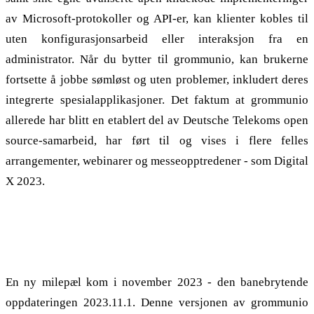
av Microsoft-protokoller og API-er, kan klienter kobles til
uten konfigurasjonsarbeid eller interaksjon fra en
administrator. Når du bytter til grommunio, kan brukerne
fortsette å jobbe sømløst og uten problemer, inkludert deres
integrerte spesialapplikasjoner. Det faktum at grommunio
allerede har blitt en etablert del av Deutsche Telekoms open
source-samarbeid, har ført til og vises i flere felles
arrangementer, webinarer og messeopptredener - som Digital
X 2023.
grommunio 2023.11.1 bringer Exchange Web Services,
Kerberos, tilgjengelighet og mer
En ny milepæl kom i november 2023 - den banebrytende
oppdateringen 2023.11.1. Denne versjonen av grommunio