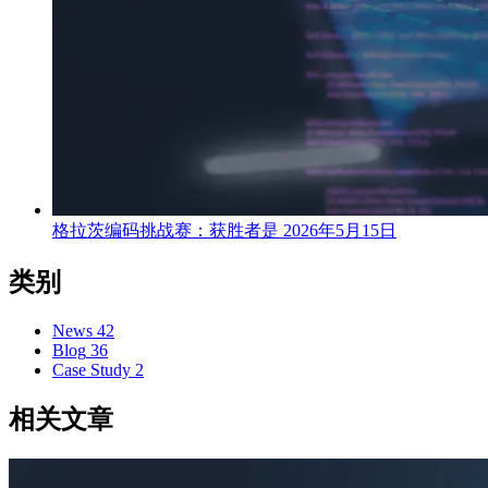
格拉茨编码挑战赛：获胜者是
2026年5月15日
类别
News
42
Blog
36
Case Study
2
相关文章