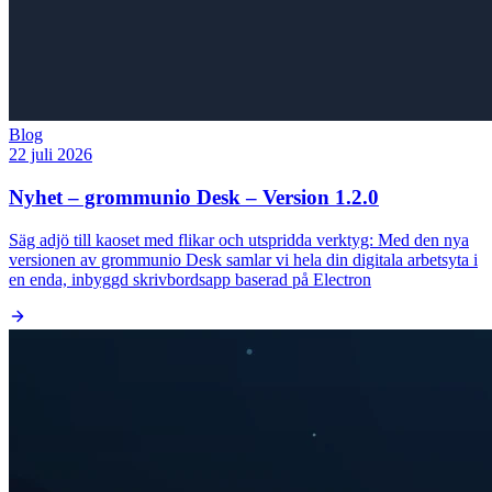
Blog
22 juli 2026
Nyhet – grommunio Desk – Version 1.2.0
Säg adjö till kaoset med flikar och utspridda verktyg: Med den nya
versionen av grommunio Desk samlar vi hela din digitala arbetsyta i
en enda, inbyggd skrivbordsapp baserad på Electron