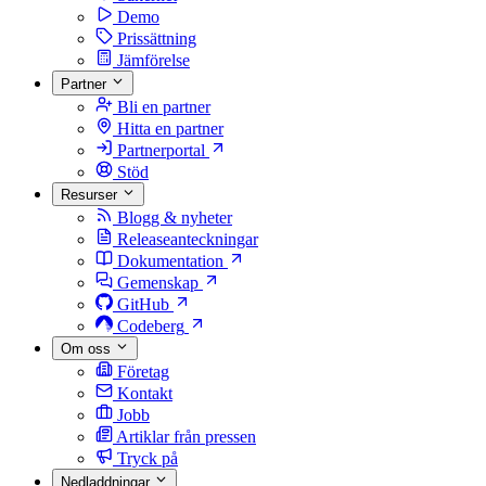
Demo
Prissättning
Jämförelse
Partner
Bli en partner
Hitta en partner
Partnerportal
Stöd
Resurser
Blogg & nyheter
Releaseanteckningar
Dokumentation
Gemenskap
GitHub
Codeberg
Om oss
Företag
Kontakt
Jobb
Artiklar från pressen
Tryck på
Nedladdningar