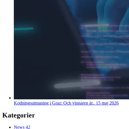
Kodningsutmaning i Graz: Och vinnaren är..
15 maj 2026
Kategorier
News
42