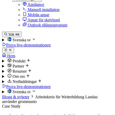
Appliance
Manuell installation
Mobila appar
Appar för skrivbord
Outlook tilläggsprogram
Sök
⌘K
Svenska
sv
Prova live-demonstrationen
Hem
Produkt
Partner
Resurser
Om oss
Nedladdningar
Prova live-demonstrationen
Svenska
sv
Blogg & nyheter
Arbeitskreis für Weiterbildung Landau
använder grommunio
Case Study