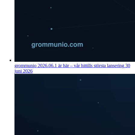
grommunio 2026.06.1 är här – vår hittills största lansering
30
juni 2026