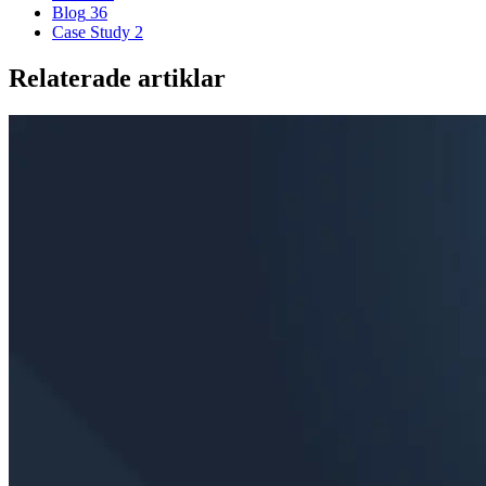
Blog
36
Case Study
2
Relaterade artiklar