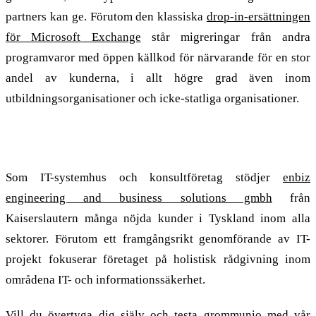
partners kan ge. Förutom den klassiska
drop-in-ersättningen
för Microsoft Exchange
står migreringar från andra
programvaror med öppen källkod för närvarande för en stor
andel av kunderna, i allt högre grad även inom
utbildningsorganisationer och icke-statliga organisationer.
enbiz teknik- och affärslösningar
Som IT-systemhus och konsultföretag stödjer
enbiz
engineering and business solutions gmbh
från
Kaiserslautern många nöjda kunder i Tyskland inom alla
sektorer. Förutom ett framgångsrikt genomförande av IT-
projekt fokuserar företaget på holistisk rådgivning inom
områdena IT- och informationssäkerhet.
Vill du övertyga dig själv och testa grommunio med vår